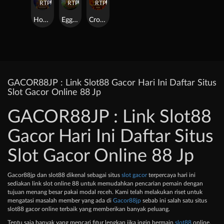
RTP
81%
RTP
94%
RTP
82%
House of Lions Megaways Jackpot Play
Egg Rush Jackpot Play
Crown of Fire Jackpot Play
GACOR88JP : Link Slot88 Gacor Hari Ini Daftar Situs
Slot Gacor Online 88 Jp
GACOR88JP : Link Slot88
Gacor Hari Ini Daftar Situs
Slot Gacor Online 88 Jp
Gacor88jp dan slot88 dikenal sebagai situs
slot gacor
terpercaya hari ini
sediakan link slot online 88 untuk memudahkan pencarian pemain dengan
tujuan menang besar pakai modal receh. Kami telah melakukan riset untuk
mengatasi masalah member yang ada di
Gacor88jp
sebab ini salah satu situs
slot88 gacor online terbaik yang memberikan banyak peluang.
Tentu saja banyak yang mencari fitur lengkap jika ingin bermain
slot88
online,