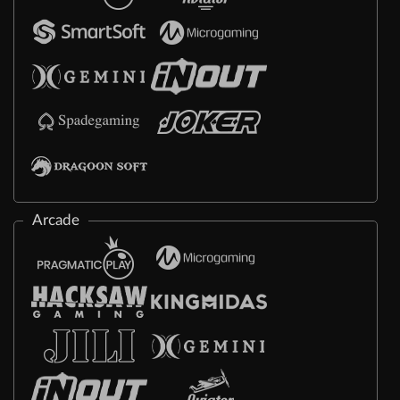
Arcade