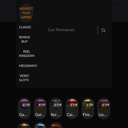
JACKPOT
PLAY
GAMES
CLASSIC
BONUS
BUY
REEL
KINGDOM
MEGAWAYS
VIDEO
SLOTS
RTP
90%
RTP
79%
RTP
87%
RTP
84%
RTP
88%
RTP
86%
Gameshow Party Jackpot Play
Gates of Dragon Jackpot Play
Koi Bonanza Jackpot Play
Caishen's Gems Jackpot Play
Fire Hot 20 Jackpot Play
Lions Dance Megaways Jackpot Play