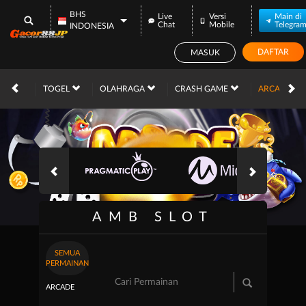
BHS
Live
Versi
Main di
Chat
Mobile
Telegra
INDONESIA
DAFTAR
MASUK
ACE
TOGEL
OLAHRAGA
CRASH GAME
ARCADE
AMB SLOT
SEMUA
PERMAINAN
ARCADE