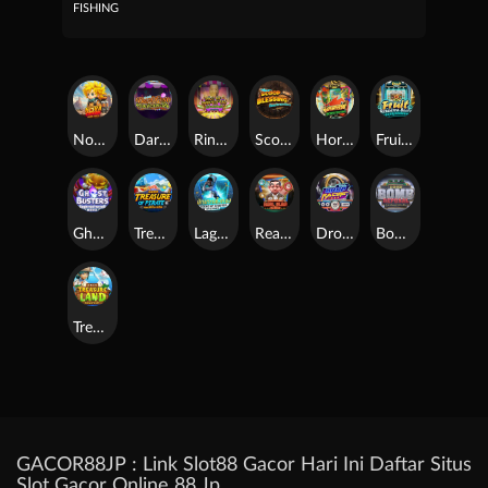
FISHING
Nova Crash : The Legends of Power
Dart Fest
Ring of Hopeful
Scoop Blessing
Horse Racing
Fruit Roulette Slots
Ghost Busters
Treasure of Pirate
Lagend of Shooter
Real Slap
Drop Racing
Bomb Defusal
Treasure Land
GACOR88JP : Link Slot88 Gacor Hari Ini Daftar Situs
Slot Gacor Online 88 Jp