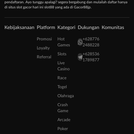
pendaftaran. Ayo tunggu apalagi? segera bergabung dan mulailah daftar hanya
di situs slot gacor hari ini slot88 yang ada di Gacor88jp.
Kebijaksanaan
Platform
Kategori
Dukungan
Komunitas
Promosi
Hot
+628776
Games
2488228
Loyalty
Slots
+628536
Referral
1789877
Live
Casino
Race
Togel
Olahraga
Crash
Game
Arcade
Poker