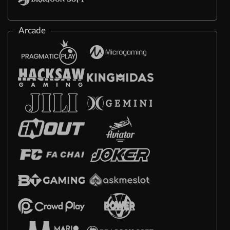
Arcade