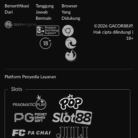
Bersertifikasi
Tanggung
Browser
Dari
Jawab
Yang
Bermain
Didukung
©2026 GACOR88JP.
Hak cipta dilindungi |
18+
Platform Penyedia Layanan
Slots