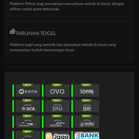
Platform Pilihan bagi perusahaan-perusahaan terbaik di dunia, dengan
pilihan variasi game terbanyak
TARUHAN TOGEL
Platform togel yang menarik dari perusahan terbaik di dunia yang
menawarkan hadiah kemenangan besar