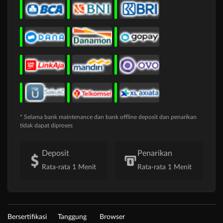
* Selama bank maintenance dan bank offline deposit dan penarikan
tidak dapat diproses
Deposit
Penarikan
Rata-rata 1 Menit
Rata-rata 1 Menit
Bersertifikasi
Tanggung
Browser