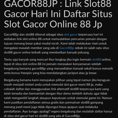
GACOR88JP : Link Slot88
Gacor Hari Ini Daftar Situs
Slot Gacor Online 88 Jp
Gacor88jp dan slot88 dikenal sebagai situs
slot gacor
terpercaya hari ini
sediakan link slot online 88 untuk memudahkan pencarian pemain dengan
tujuan menang besar pakai modal receh. Kami telah melakukan riset untuk
mengatasi masalah member yang ada di
Gacor88jp
sebab ini salah satu situs
slot88 gacor online terbaik yang memberikan banyak peluang.
Tentu saja banyak yang mencari fitur lengkap jika ingin bermain
slot88
online,
tepat di situs slot online 88 ini pemain merasakan kenyamanan setelah
bergabung bersama gacor88jp yang menyediakan banyak sekali bonus menarik
serta bonus freespin yang bisa mendatangkan jackpot atau jp besar.
Bergabung bersama kami merupakan pilihan yang tepat namun jika keraguan
masih menjadi misteri anda untuk memulai slot gacor resmi 88 jp, maka
cobalah daftar dan menggunakan link alternatif slot88 terpercaya kami yang
telah tersedia dan bermainlah dengan fitur demo terlebih dahulu agar tidak
salah mengambil langkah ataupun keputusan untuk memulai game ini. Namun
kami pastikan pendaftaran semua gratis dan permainan slot88 gampang
menang pasti resmi juga tidak dipungut biaya apapun saat melakuka
pendaftaran. Ayo tunggu apalagi? segera bergabung dan mulailah daftar hanya
di situs slot gacor hari ini slot88 yang ada di Gacor88jp.