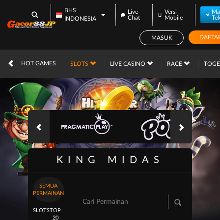
BHS
Live
Versi
Ma
Chat
Mobile
Te
INDONESIA
DAFTA
MASUK
IDR
12,740,298,
HOT GAMES
SLOTS
LIVE CASINO
RACE
TOG
KING MIDAS
SEMUA
PERMAINAN
SLOTS
TOP
20