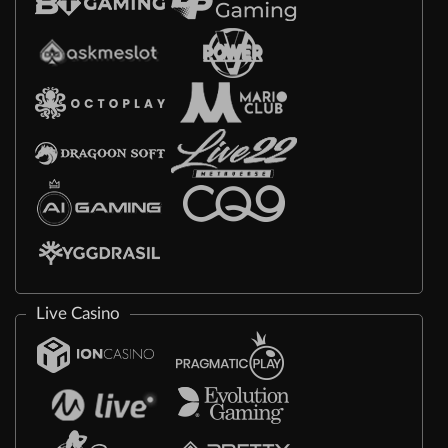
Live Casino