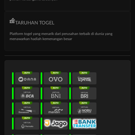
TARUHAN TOGEL
Platform togel yang menarik dari perusahan terbaik di dunia yang
menawarkan hadiah kemenangan besar