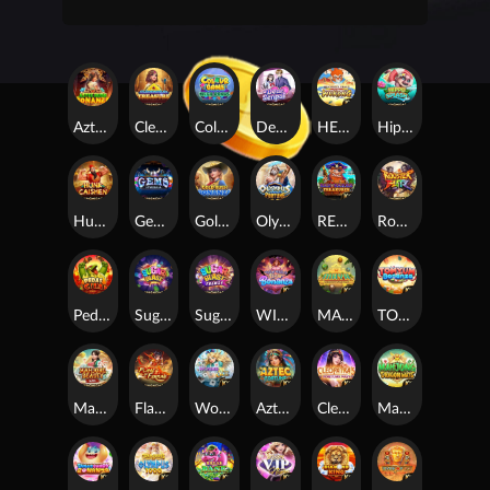
Aztec Rush Bonanza
Cleopatra's Treasure
Colour Game Mega Bonus
Dear Senpai
HEAVENLY FEAST WITH WUKONG
Hippo Splash
Hunk Cai Shen
Gems of Valhalla
Gold Rush Bonanza
Olympus Fortune
REDBEARD TREASURE
Rooster Blitz
Pedas Gila
Sugar Blast
Sugar Blast Frenzy
WILD WITCH SUGAR BONANZA
MAYA TEMPLE OF FORTUNE
TOMYUM BONANZA
Mahjong Beauty
Flame of Fortune
Wonder Ace
Aztec Fortune
Cleopatra's Fortune Ways
Mahjong Dragon Ways