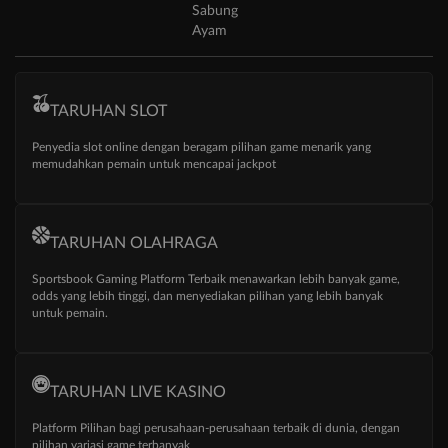
Sabung
Ayam
TARUHAN SLOT
Penyedia slot online dengan beragam pilihan game menarik yang
memudahkan pemain untuk mencapai jackpot
TARUHAN OLAHRAGA
Sportsbook Gaming Platform Terbaik menawarkan lebih banyak game,
odds yang lebih tinggi, dan menyediakan pilihan yang lebih banyak
untuk pemain.
TARUHAN LIVE KASINO
Platform Pilihan bagi perusahaan-perusahaan terbaik di dunia, dengan
pilihan variasi game terbanyak