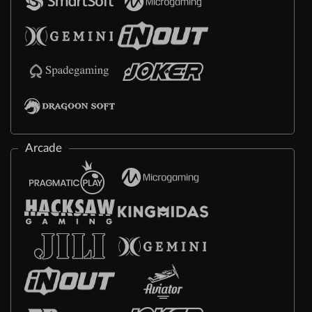
Arcade