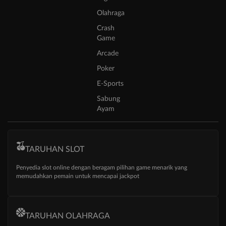
Olahraga
Crash
Game
Arcade
Poker
E-Sports
Sabung
Ayam
TARUHAN SLOT
Penyedia slot online dengan beragam pilihan game menarik yang
memudahkan pemain untuk mencapai jackpot
TARUHAN OLAHRAGA