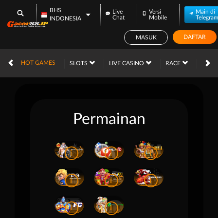
BHS
Live
Versi
Main di
Chat
Mobile
Telegra
INDONESIA
DAFTAR
MASUK
HOT GAMES
SLOTS
LIVE CASINO
RACE
TOG
Permainan
i
i
i
i
i
i
i
i