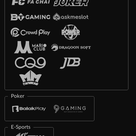
Poker
E-Sports