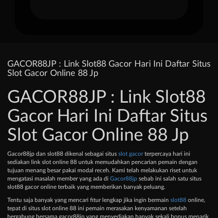
GACOR88JP : Link Slot88 Gacor Hari Ini Daftar Situs
Slot Gacor Online 88 Jp
GACOR88JP : Link Slot88
Gacor Hari Ini Daftar Situs
Slot Gacor Online 88 Jp
Gacor88jp dan slot88 dikenal sebagai situs
slot gacor
terpercaya hari ini
sediakan link slot online 88 untuk memudahkan pencarian pemain dengan
tujuan menang besar pakai modal receh. Kami telah melakukan riset untuk
mengatasi masalah member yang ada di
Gacor88jp
sebab ini salah satu situs
slot88 gacor online terbaik yang memberikan banyak peluang.
Tentu saja banyak yang mencari fitur lengkap jika ingin bermain
slot88
online,
tepat di situs slot online 88 ini pemain merasakan kenyamanan setelah
bergabung bersama gacor88jp yang menyediakan banyak sekali bonus menarik