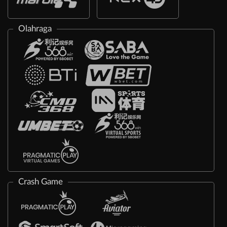
Olahraga
Crash Game