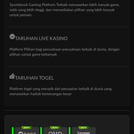
Sportsbook Gaming Platform Terbaik menawarkan lebih banyak game,
odds yang lebih tinggi, dan menyediakan pilihan yang lebih banyak
untuk pemain.
TARUHAN LIVE KASINO
Platform Pilihan bagi perusahaan-perusahaan terbaik di dunia, dengan
pilihan variasi game terbanyak
TARUHAN TOGEL
Platform togel yang menarik dari perusahan terbaik di dunia yang
menawarkan hadiah kemenangan besar