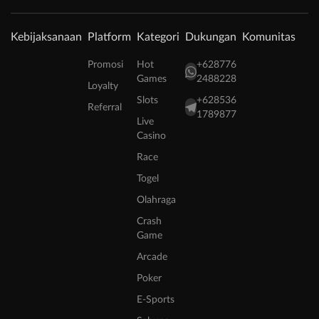
Kebijaksanaan
Platform
Kategori
Dukungan
Komunitas
Promosi
Hot
+628776
Games
2488228
Loyalty
Slots
+628536
Referral
1789877
Live
Casino
Race
Togel
Olahraga
Crash
Game
Arcade
Poker
E-Sports