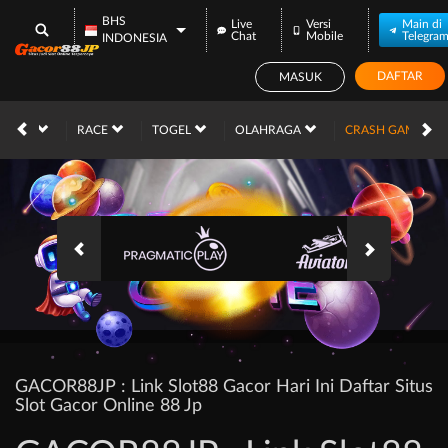
BHS
Live
Versi
Main di
Chat
Mobile
Telegra
INDONESIA
DAFTAR
MASUK
CASINO
RACE
TOGEL
OLAHRAGA
CRASH GAME
GACOR88JP : Link Slot88 Gacor Hari Ini Daftar Situs
Slot Gacor Online 88 Jp