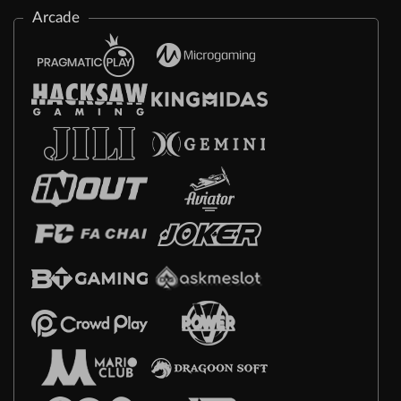
Arcade