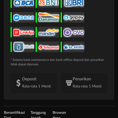
* Selama bank maintenance dan bank offline deposit dan penarikan
tidak dapat diproses
Deposit
Penarikan
Rata-rata 1 Menit
Rata-rata 1 Menit
Bersertifikasi
Tanggung
Browser
Dari
Jawab
Yang