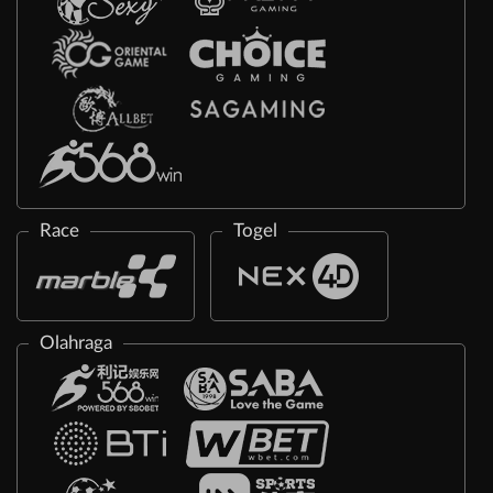
Race
Togel
Olahraga