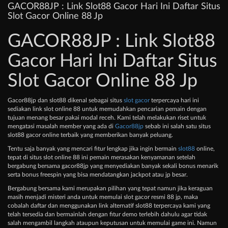
GACOR88JP : Link Slot88 Gacor Hari Ini Daftar Situs
Slot Gacor Online 88 Jp
GACOR88JP : Link Slot88
Gacor Hari Ini Daftar Situs
Slot Gacor Online 88 Jp
Gacor88jp dan slot88 dikenal sebagai situs
slot gacor
terpercaya hari ini
sediakan link slot online 88 untuk memudahkan pencarian pemain dengan
tujuan menang besar pakai modal receh. Kami telah melakukan riset untuk
mengatasi masalah member yang ada di
Gacor88jp
sebab ini salah satu situs
slot88 gacor online terbaik yang memberikan banyak peluang.
Tentu saja banyak yang mencari fitur lengkap jika ingin bermain
slot88
online,
tepat di situs slot online 88 ini pemain merasakan kenyamanan setelah
bergabung bersama gacor88jp yang menyediakan banyak sekali bonus menarik
serta bonus freespin yang bisa mendatangkan jackpot atau jp besar.
Bergabung bersama kami merupakan pilihan yang tepat namun jika keraguan
masih menjadi misteri anda untuk memulai slot gacor resmi 88 jp, maka
cobalah daftar dan menggunakan link alternatif slot88 terpercaya kami yang
telah tersedia dan bermainlah dengan fitur demo terlebih dahulu agar tidak
salah mengambil langkah ataupun keputusan untuk memulai game ini. Namun