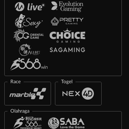
Race
Togel
Olahraga