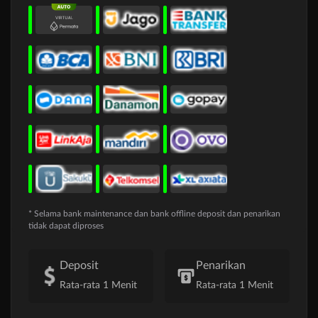
* Selama bank maintenance dan bank offline deposit dan penarikan
tidak dapat diproses
Deposit
Penarikan
Rata-rata 1 Menit
Rata-rata 1 Menit