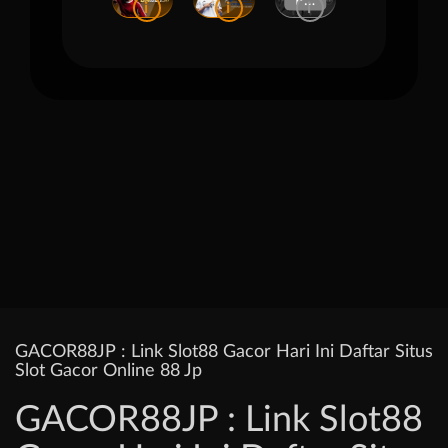
i
i
i
GACOR88JP : Link Slot88 Gacor Hari Ini Daftar Situs
Slot Gacor Online 88 Jp
GACOR88JP : Link Slot88