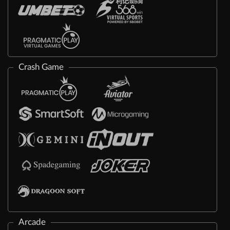
Crash Game
Arcade