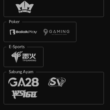
Poker
E-Sports
Sabung Ayam