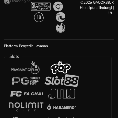
©2026 GACOR88JP.
Hak cipta dilindungi |
18+
Platform Penyedia Layanan
Slots