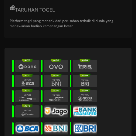
TARUHAN TOGEL
Platform togel yang menarik dari perusahan terbaik di dunia yang
menawarkan hadiah kemenangan besar