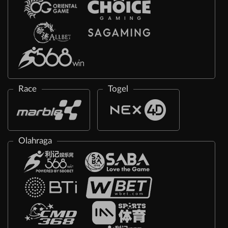
Race
Togel
Olahraga