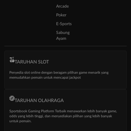
Arcade
Poker
E-Sports
Sabung
Ayam
TARUHAN SLOT
Penyedia slot online dengan beragam pilihan game menarik yang
memudahkan pemain untuk mencapai jackpot
TARUHAN OLAHRAGA
Sportsbook Gaming Platform Terbaik menawarkan lebih banyak game,
odds yang lebih tinggi, dan menyediakan pilihan yang lebih banyak
untuk pemain.