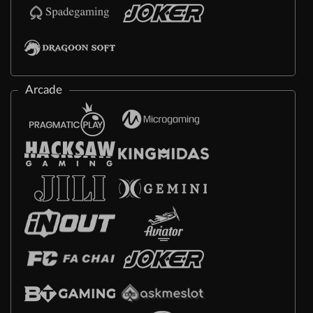
Arcade